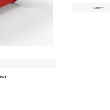
Оплата
делі