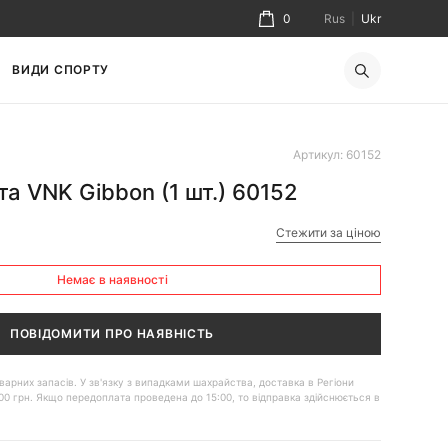
0
Rus
|
Ukr
ВИДИ СПОРТУ
Артикул: 60152
а VNK Gibbon (1 шт.) 60152
Стежити за ціною
Немає в наявності
ПОВІДОМИТИ ПРО НАЯВНІСТЬ
 товарних запасів. У зв'язку з випадками шахрайства, доставка в Регіони
00 грн. Якщо передоплата проведена до 15:00, то відправка здійснюється в