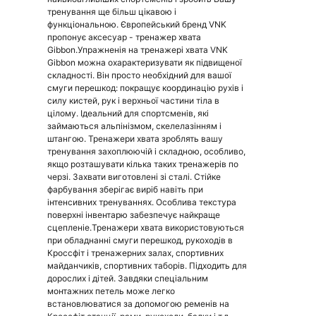
тренування ще більш цікавою і
функціональною. Європейський бренд VNK
пропонує аксесуар - тренажер хвата
Gibbon.Упражненія на тренажері хвата VNK
Gibbon можна охарактеризувати як підвищеної
складності. Він просто необхідний для вашої
смуги перешкод: покращує координацію рухів і
силу кистей, рук і верхньої частини тіла в
цілому. Ідеальний для спортсменів, які
займаються альпінізмом, скелелазінням і
штангою. Тренажери хвата зроблять вашу
тренування захоплюючій і складною, особливо,
якщо розташувати кілька таких тренажерів по
черзі. Захвати виготовлені зі сталі. Стійке
фарбування зберігає виріб навіть при
інтенсивних тренуваннях. Особлива текстура
поверхні інвентарю забезпечує найкраще
сцепленіе.Тренажери хвата використовуються
при обладнанні смуги перешкод, рукоходів в
Кроссфіт і тренажерних залах, спортивних
майданчиків, спортивних таборів. Підходить для
дорослих і дітей. Завдяки спеціальним
монтажних петель може легко
встановлюватися за допомогою ременів на