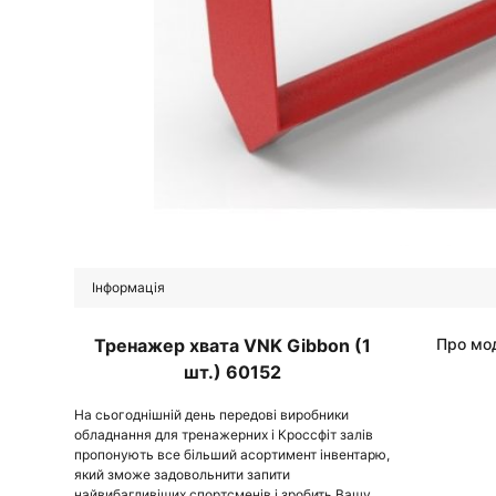
Інформація
Тренажер хвата VNK Gibbon (1
Про мо
шт.) 60152
На сьогоднішній день передові виробники
обладнання для тренажерних і Кроссфіт залів
пропонують все більший асортимент інвентарю,
який зможе задовольнити запити
найвибагливіших спортсменів і зробить Вашу