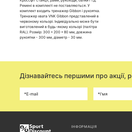
Кроссфіт станції, рами, рукоходи, балки і т.д.
Ремені в комплекті не поставляються. У
комплект входить тренажер Gibbon і рукоятка.
Тренажер хвата VNK Gibbon представлений в
червоному кольорі. Індивідуально може бути
виготовлений в будь-якому кольорі (палітра
RAL). Розмір: 300 * 200 * 80 мм, довжина
рукоятки - 300 мм, діаметр - 30 мм.
Дізнавайтесь першими про акції, 
ІНФОРМАЦІЯ