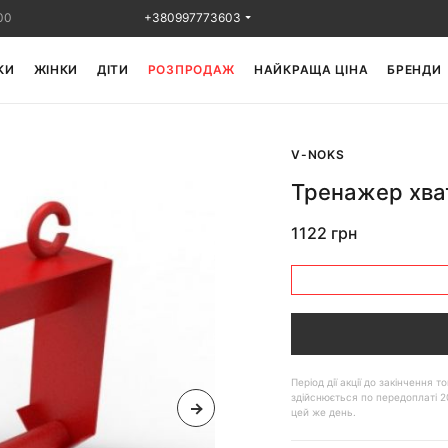
00
+380997773603
КИ
ЖІНКИ
ДІТИ
РОЗПРОДАЖ
НАЙКРАЩА ЦІНА
БРЕНДИ
V-NOKS
Тренажер хват
1122 грн
Період дії акції до закінчення
здійснюється по передоплаті 2
цей же день.