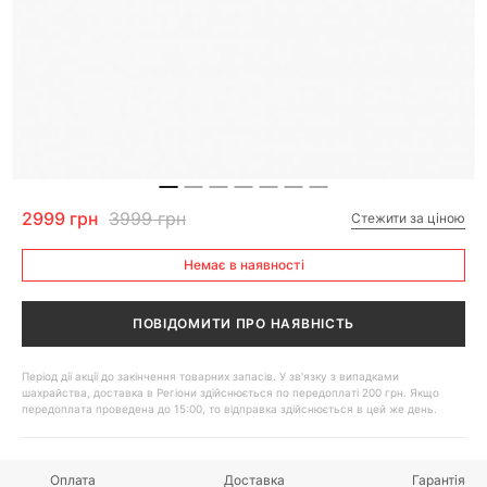
2999 грн
3999 грн
Стежити за ціною
Немає в наявності
ПОВІДОМИТИ ПРО НАЯВНІСТЬ
Період дії акції до закінчення товарних запасів. У зв'язку з випадками
шахрайства, доставка в Регіони здійснюється по передоплаті 200 грн. Якщо
передоплата проведена до 15:00, то відправка здійснюється в цей же день.
Оплата
Доставка
Гарантія