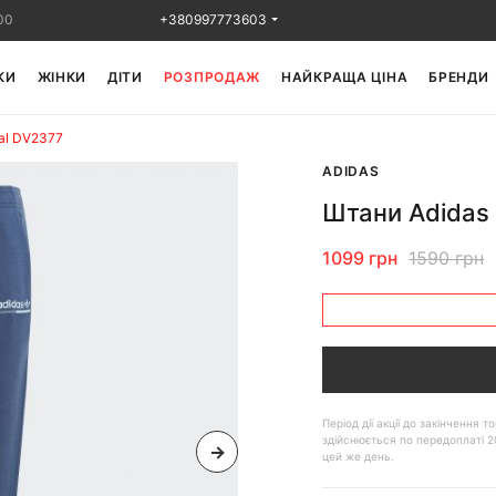
00
+380997773603
КИ
ЖІНКИ
ДІТИ
РОЗПРОДАЖ
НАЙКРАЩА ЦІНА
БРЕНДИ
val DV2377
ADIDAS
Штани Adidas 
1099 грн
1590 грн
Період дії акції до закінчення
здійснюється по передоплаті 2
цей же день.