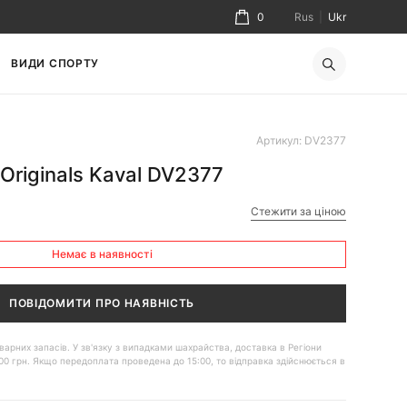
0
Rus
|
Ukr
ВИДИ СПОРТУ
Артикул: DV2377
Originals Kaval DV2377
Стежити за ціною
Немає в наявності
ПОВІДОМИТИ ПРО НАЯВНІСТЬ
 товарних запасів. У зв'язку з випадками шахрайства, доставка в Регіони
00 грн. Якщо передоплата проведена до 15:00, то відправка здійснюється в