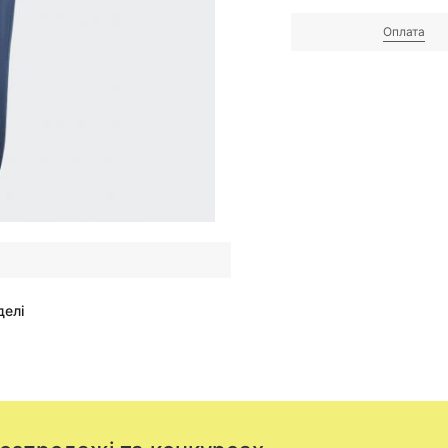
Оплата
делі