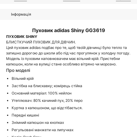
Інформація
Пуховик adidas Shiny GG3619
ПУХОВИК SHINY
БЛИСТКУЧИЙ ПУХОВИК ДЛЯ ДІВЧИН.
Цей пуховик adidas подбає про те, щоб твоїй дівчинці було тепло та
затишно дорогою до школи або під час прогулянок у холодну погоду.
Модель із пуховим наповнювачем має вільний крій. Пристебни
капюшон, коли на вулиці стане особливо вітряно чи морозно.
Про моделі
Вільний крій
Застібка на блискавку; комірець стійка
Основний матеріал: 100% нейлон
Утеплювач: 80% качиний пух, 20% перо
Куртка з капюшоном, що відстібається.
Передні кишені
Знімний капюшон на кнопках
Регульовані манжети на липучках