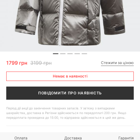
1799 грн
3199 грн
Стежити за ціною
Немає в наявності
ПОВІДОМИТИ ПРО НАЯВНІСТЬ
Період дії акції до закінчення товарних запасів. У зв'язку з випадками
шахрайства, доставка в Регіони здійснюється по передоплаті 200 грн. Якщо
передоплата проведена до 15:00, то відправка здійснюється в цей же день.
Оплата
Доставка
Гарантія